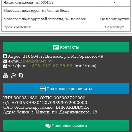
Число омыления, мг КОН/г
-
Массовая доля серы, мг/кг, не более
-
Массовая доля эруковой кислоты, %, не более
Не нормируется
Срок хранения
12 месяцев
Контакты
Адрес: 210604, г. Витебск, ул. М. Горького, 49
e-mail:
info@vitmez.by
тел/факс:
+375 (212) 67-36-52
(приёмная)
Платежные реквизиты
УНН 300031680, ОКПО 003903722000
р/с BY03AKBB30120709399072000000
ОАО «АСБ Беларусбанк», БИК AKBBBY2X
Адрес банка: г. Минск, пр. Дзержинского, 18
Полезные ссылки