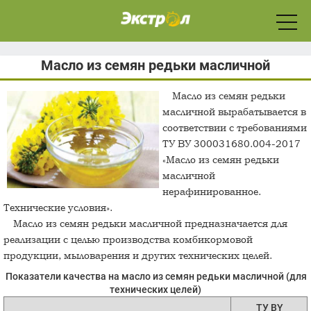
Масло из семян редьки масличной
Масло из семян редьки
Язык: Русский
масличной вырабатывается в
соответствии с требованиями
ТУ ВУ 300031680.004-2017
«Масло из семян редьки
Главная
масличной
нерафинированное.
Технические условия».
О компании
Масло из семян редьки масличной предназначается для
реализации с целью производства комбикормовой
Партнерам
продукции, мыловарения и других технических целей.
Показатели качества на масло из семян редьки масличной (для
технических целей)
Обращения
ТУ BY