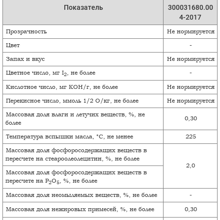
Показатель
300031680.00
4-2017
Вакансии
Прозрачность
Не нормируется
Цвет
-
Контакты
Запах и вкус
Не нормируется
Цветное число, мг I
, не более
-
2
Кислотное число, мг КОН/г, не более
Не нормируется
Перекисное число, ммоль 1/2 О/кг, не более
Не нормируется
Массовая доля влаги и летучих веществ, %, не
0,30
более
Температура вспышки масла, °С, не менее
225
Массовая доля фосфоросодержащих веществ в
пересчете на стеароолеолецитин, %, не более
2,0
Массовая доля фосфоросодержащих веществ в
пересчете на Р
О
, %, не более
2
5
Массовая доля неомыляемых веществ, %, не более
-
Массовая доля нежировых примесей, %, не более
0,30